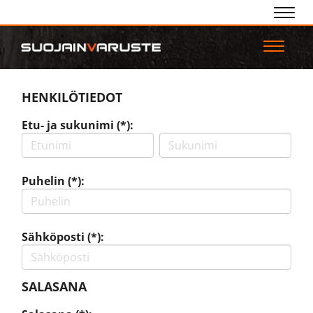
Navig
Navigaa
HENKILÖTIEDOT
Etu- ja sukunimi (*):
Puhelin (*):
Sähköposti (*):
SALASANA