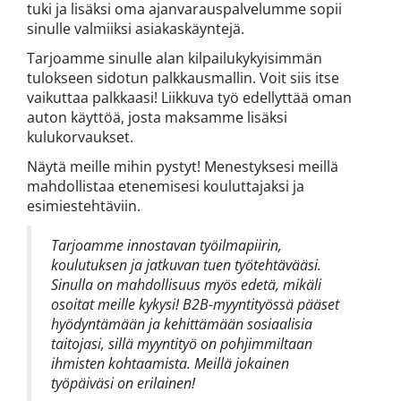
tuki ja lisäksi oma ajanvarauspalvelumme sopii
sinulle valmiiksi asiakaskäyntejä.
Tarjoamme sinulle alan kilpailukykyisimmän
tulokseen sidotun palkkausmallin. Voit siis itse
vaikuttaa palkkaasi! Liikkuva työ edellyttää oman
auton käyttöä, josta maksamme lisäksi
kulukorvaukset.
Näytä meille mihin pystyt! Menestyksesi meillä
mahdollistaa etenemisesi kouluttajaksi ja
esimiestehtäviin.
Tarjoamme innostavan työilmapiirin,
koulutuksen ja jatkuvan tuen työtehtävääsi.
Sinulla on mahdollisuus myös edetä, mikäli
osoitat meille kykysi! B2B-myyntityössä pääset
hyödyntämään ja kehittämään sosiaalisia
taitojasi, sillä myyntityö on pohjimmiltaan
ihmisten kohtaamista. Meillä jokainen
työpäiväsi on erilainen!