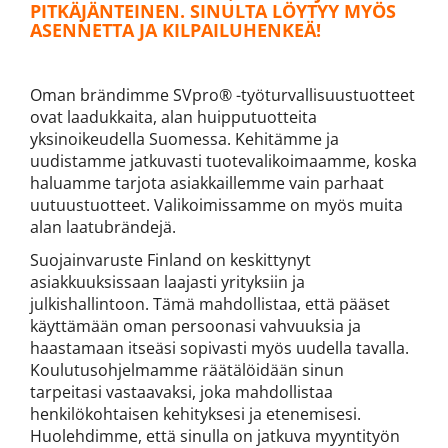
PITKÄJÄNTEINEN. SINULTA LÖYTYY MYÖS
ASENNETTA JA KILPAILUHENKEÄ!
Oman brändimme SVpro® -työturvallisuustuotteet
ovat laadukkaita, alan huipputuotteita
yksinoikeudella Suomessa. Kehitämme ja
uudistamme jatkuvasti tuotevalikoimaamme, koska
haluamme tarjota asiakkaillemme vain parhaat
uutuustuotteet. Valikoimissamme on myös muita
alan laatubrändejä.
Suojainvaruste Finland on keskittynyt
asiakkuuksissaan laajasti yrityksiin ja
julkishallintoon. Tämä mahdollistaa, että pääset
käyttämään oman persoonasi vahvuuksia ja
haastamaan itseäsi sopivasti myös uudella tavalla.
Koulutusohjelmamme räätälöidään sinun
tarpeitasi vastaavaksi, joka mahdollistaa
henkilökohtaisen kehityksesi ja etenemisesi.
Huolehdimme, että sinulla on jatkuva myyntityön