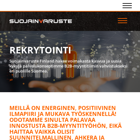
Navig
Navigaa
REKRYTOINTI
Suojainvaruste Finland hakee voimakasta kasvua ja uusia
kykyjä palvelukonseptimme B2B-myyntitiimin vahvistukseksi
eri puolille Suomea.
MEILLÄ ON ENERGINEN, POSITIIVINEN
ILMAPIIRI JA MUKAVA TYÖSKENNELLÄ!
ODOTAMME SINULTA PALAVAA
INNOSTUSTA B2B-MYYNTITYÖHÖN, EIKÄ
HAITTAA VAIKKA OLISIT
SUUNNITELMALLINEN, AHKERA JA